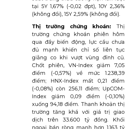
tại 5Y 1,67% (-0,02 đpt), 10Y 2,36%
(không đổi), 15Y 2,59% (không đổi).
Thị trường chứng khoán:
Thị
trường chứng khoán phiên hôm
qua đầy biến động, lực cầu chưa
đủ mạnh khiến chỉ số liên tục
giằng co khi vượt vùng đỉnh cũ.
Chốt phiên, VN-Index giảm 7,05
điểm (-0,57%) về mức 1.238,39
điểm; HNX-Index mất 0,21 điểm
(-0,08%) còn 256,11 điểm; UpCOM-
Index giảm 0,09 điểm (-0,10%)
xuống 94,18 điểm. Thanh khoản thị
trường tăng khá với giá trị giao
dịch trên 33.600 tỷ đồng. Khối
ngoại bán ròng mạnh hơn 1.163 tỷ