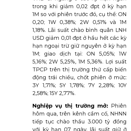
trong khi giảm 0,02 đpt ở kỳ hạn
1M so với phiên trước đó, cụ thể: ON
0,20; 1W 0,38%; 2W 0,51% và 1M
1,18%. Lãi suất chào bình quân LNH
USD giảm 0,01 đpt ở hầu hết các kỳ
hạn ngoại trừ giữ nguyên ở kỳ hạn
1M; giao dịch tại: ON 5,05%; 1W
5,16%; 2W 5,25%, 1M 5,36%. Lợi suất
TPCP trên thị trường thứ cấp biến
động trái chiều, chốt phiên ở mức:
3Y 1,71%; 5Y 1,78%; 7Y 2,28%; 10Y
2,58%; 15Y 2,77%.
Nghiệp vụ thị trường mở:
Phiên
hôm qua, trên kênh cầm cố, NHNN
tiếp tục chào thầu 3.000 tỷ đồng
với kỳ hạn 07 ngày, lãi suất giữ ở