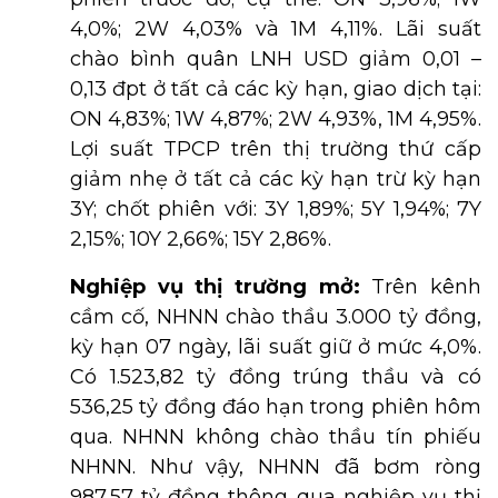
4,0%; 2W 4,03% và 1M 4,11%. Lãi suất
chào bình quân LNH USD giảm 0,01 –
0,13 đpt ở tất cả các kỳ hạn, giao dịch tại:
ON 4,83%; 1W 4,87%; 2W 4,93%, 1M 4,95%.
Lợi suất TPCP trên thị trường thứ cấp
giảm nhẹ ở tất cả các kỳ hạn trừ kỳ hạn
3Y; chốt phiên với: 3Y 1,89%; 5Y 1,94%; 7Y
2,15%; 10Y 2,66%; 15Y 2,86%.
Nghiệp vụ thị trường mở:
Trên kênh
cầm cố, NHNN chào thầu 3.000 tỷ đồng,
kỳ hạn 07 ngày, lãi suất giữ ở mức 4,0%.
Có 1.523,82 tỷ đồng trúng thầu và có
536,25 tỷ đồng đáo hạn trong phiên hôm
qua. NHNN không chào thầu tín phiếu
NHNN. Như vậy, NHNN đã bơm ròng
987,57 tỷ đồng thông qua nghiệp vụ thị