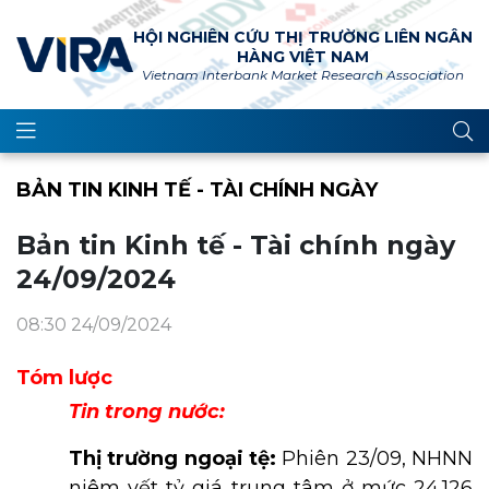
HỘI NGHIÊN CỨU THỊ TRƯỜNG LIÊN NGÂN
HÀNG VIỆT NAM
Vietnam Interbank Market Research Association
BẢN TIN KINH TẾ - TÀI CHÍNH NGÀY
Bản tin Kinh tế - Tài chính ngày
24/09/2024
08:30 24/09/2024
Tóm lược
Tin trong nước:
Thị trường ngoại tệ:
Phiên 23/09, NHNN
niêm yết tỷ giá trung tâm ở mức 24.126