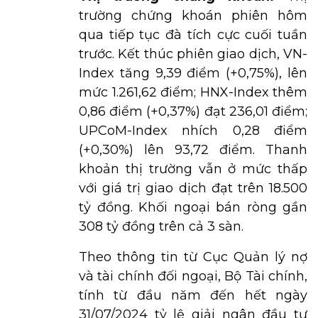
trường chứng khoán phiên hôm
qua tiếp tục đà tích cực cuối tuần
trước. Kết thúc phiên giao dịch, VN-
Index tăng 9,39 điểm (+0,75%), lên
mức 1.261,62 điểm; HNX-Index thêm
0,86 điểm (+0,37%) đạt 236,01 điểm;
UPCoM-Index nhích 0,28 điểm
(+0,30%) lên 93,72 điểm. Thanh
khoản thị trường vẫn ở mức thấp
với giá trị giao dịch đạt trên 18.500
tỷ đồng. Khối ngoại bán ròng gần
308 tỷ đồng trên cả 3 sàn.
Theo thông tin từ Cục Quản lý nợ
và tài chính đối ngoại, Bộ Tài chính,
tính từ đầu năm đến hết ngày
31/07/2024 tỷ lệ giải ngân đầu tư