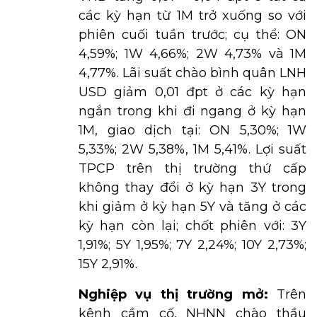
các kỳ hạn từ 1M trở xuống so với
phiên cuối tuần trước; cụ thể: ON
4,59%; 1W 4,66%; 2W 4,73% và 1M
4,77%. Lãi suất chào bình quân LNH
USD giảm 0,01 đpt ở các kỳ hạn
ngắn trong khi đi ngang ở kỳ hạn
1M, giao dịch tại: ON 5,30%; 1W
5,33%; 2W 5,38%, 1M 5,41%. Lợi suất
TPCP trên thị trường thứ cấp
không thay đổi ở kỳ hạn 3Y trong
khi giảm ở kỳ hạn 5Y và tăng ở các
kỳ hạn còn lại; chốt phiên với: 3Y
1,91%; 5Y 1,95%; 7Y 2,24%; 10Y 2,73%;
15Y 2,91%.
Nghiệp vụ thị trường mở:
Trên
kênh cầm cố, NHNN chào thầu