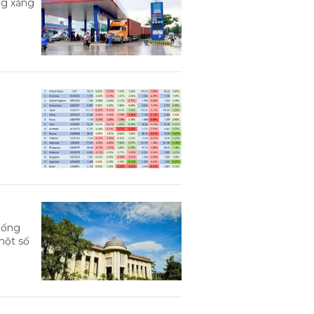
ng xăng
hống
một số