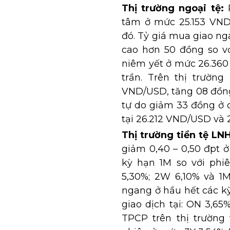
Thị trường ngoại tệ:
tâm ở mức 25.153 VND/
đó. Tỷ giá mua giao n
cao hơn 50 đồng so vớ
niêm yết ở mức 26.360
trần. Trên thị trường
VND/USD, tăng 08 đồng 
tự do giảm 33 đồng ở c
tại 26.212 VND/USD và
Thị trường tiền tệ LNH
giảm 0,40 – 0,50 đpt 
kỳ hạn 1M so với phiê
5,30%; 2W 6,10% và 1
ngang ở hầu hết các kỳ
giao dịch tại: ON 3,65
TPCP trên thị trường 