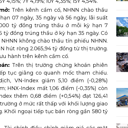
Y 4,15%; 7Y 4,19%; 10Y 4,35%; 15Y 4,54%.
 mở:
Trên kênh cầm cố, NHNN chào thầu
 hạn 07 ngày, 35 ngày và 56 ngày, lãi suất
.000 tỷ đồng trúng thầu ở mỗi kỳ hạn 7
6 tỷ đồng trúng thầu ở kỳ hạn 35 ngày. Có
. NHNN không chào thầu tín phiếu NHNN.
hút ròng 2.065,94 tỷ đồng từ thị trường.
lưu hành trên kênh cầm cố.
oán:
Trên thị trường chứng khoán phiên
iếp tục giằng co quanh mốc tham chiếu.
dịch, VN-Index giảm 5,10 điểm (-0,28%)
ểm; HNX-Index mất 1,06 điểm (-0,35%) còn
dex thêm 0,68 điểm (+0,54%) đạt 126,41
trường ở mức rất thấp với khối lượng giao
g. Khối ngoại tiếp tục bán ròng gần 580 tỷ