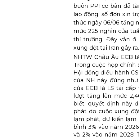
buôn PPI cơ bản đã tă
lao động, số đơn xin t
thúc ngày 06/06 tăng n
mức 225 nghìn của tuầ
thị trường. Đây vẫn 
xung đột tại Iran gây ra.
NHTW Châu Âu ECB tăng
Trong cuộc họp chính 
Hội đồng điều hành CST
của NH này đúng như 
của ECB là LS tái cấp 
lượt tăng lên mức 2,
biết, quyết định này
phát do cuộc xung độ
lạm phát, dự kiến lạm
bình 3% vào năm 2026
và 2% vào năm 2028. T