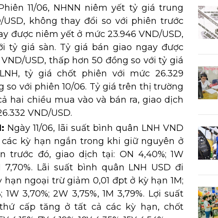
Phiên 11/06, NHNN niêm yết tỷ giá trung
USD, không thay đổi so với phiên trước
gay được niêm yết ở mức 23.946 VND/USD,
i tỷ giá sàn. Tỷ giá bán giao ngay được
 VND/USD, thấp hơn 50 đồng so với tỷ giá
 LNH, tỷ giá chốt phiên với mức 26.329
so với phiên 10/06. Tỷ giá trên thị trường
ả hai chiều mua vào và bán ra, giao dịch
 26.332 VND/USD.
:
Ngày 11/06, lãi suất bình quân LNH VND
ở các kỳ hạn ngắn trong khi giữ nguyên ở
n trước đó, giao dịch tại: ON 4,40%; 1W
M 7,70%. Lãi suất bình quân LNH USD đi
 hạn ngoại trừ giảm 0,01 đpt ở kỳ hạn 1M;
%; 1W 3,70%; 2W 3,75%, 1M 3,79%. Lợi suất
thứ cấp tăng ở tất cả các kỳ hạn, chốt