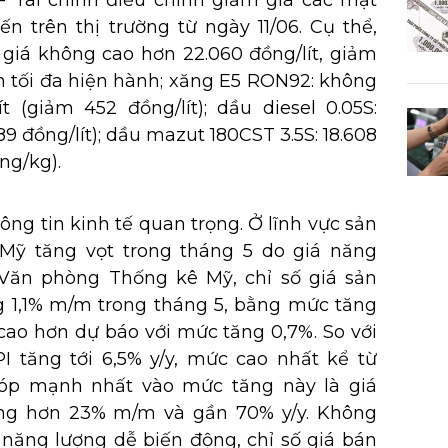
 Tài chính điều chỉnh giảm giá các mặt
n trên thị trường từ ngày 11/06. Cụ thể,
 giá không cao hơn 22.060 đồng/lít, giảm
n tối đa hiện hành; xăng E5 RON92: không
t (giảm 452 đồng/lít); dầu diesel 0.05S:
89 đồng/lít); dầu mazut 180CST 3.5S: 18.608
ng/kg).
ng tin kinh tế quan trọng. Ở lĩnh vực sản
i Mỹ tăng vọt trong tháng 5 do giá năng
 Văn phòng Thống kê Mỹ, chỉ số giá sản
g 1,1% m/m trong tháng 5, bằng mức tăng
cao hơn dự báo với mức tăng 0,7%. So với
 tăng tới 6,5% y/y, mức cao nhất kể từ
góp mạnh nhất vào mức tăng này là giá
ng hơn 23% m/m và gần 70% y/y. Không
 năng lượng dễ biến động, chỉ số giá bán