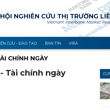
HỘI NGHIÊN CỨU THỊ TRƯỜNG LI
Vietnam Interbank Market Rese
ÊN CỨU - ĐÀO TẠO
BẢN TIN
VIRA
TÀI CHÍNH NGÀY
 - Tài chính ngày
CÙ