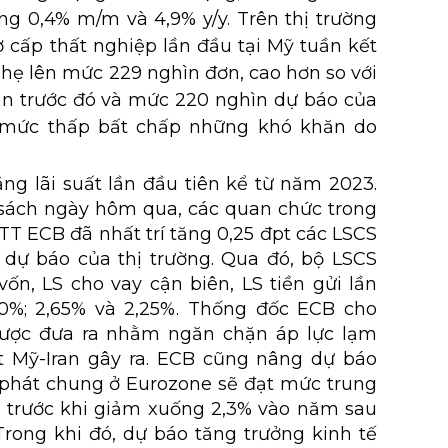
ng 0,4% m/m và 4,9% y/y. Trên thị trường
rợ cấp thất nghiệp lần đầu tại Mỹ tuần kết
hẹ lên mức 229 nghìn đơn, cao hơn so với
n trước đó và mức 220 nghìn dự báo của
ở mức thấp bất chấp những khó khăn do
 lãi suất lần đầu tiên kể từ năm 2023.
sách ngày hôm qua, các quan chức trong
T ECB đã nhất trí tăng 0,25 đpt các LSCS
dự báo của thị trường. Qua đó, bộ LSCS
vốn, LS cho vay cận biên, LS tiền gửi lần
40%; 2,65% và 2,25%. Thống đốc ECB cho
 được đưa ra nhằm ngăn chặn áp lực lạm
t Mỹ-Iran gây ra. ECB cũng nâng dự báo
 phát chung ở Eurozone sẽ đạt mức trung
 trước khi giảm xuống 2,3% vào năm sau
rong khi đó, dự báo tăng trưởng kinh tế