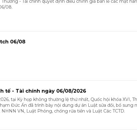
 Thương - Tài chính quyết định điều chỉnh giá bán lẻ các mặt hà
06/08.
tch 06/08
nh tế - Tài chính ngày 06/08/2026
026, tại Kỳ họp không thường lệ thứ nhất, Quốc hội khóa XVI, T
m Đức Ấn đã trình bày nội dung dự án Luật sửa đổi, bổ sung 
t NHNN VN, Luật Phòng, chống rửa tiền và Luật Các TCTD.