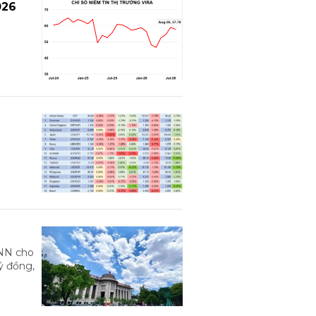
026
HNN cho
tỷ đồng,