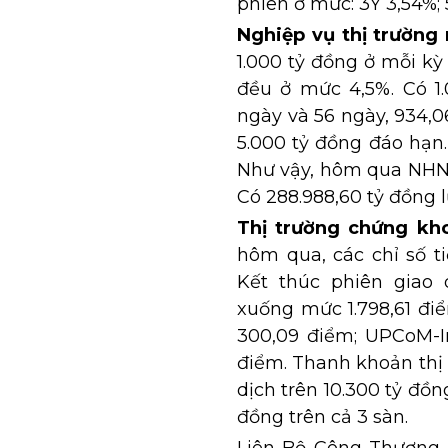
phiên ở mức: 3Y 3,54%; 5
Nghiệp vụ thị trường
1.000 tỷ đồng ở mỗi kỳ
đều ở mức 4,5%. Có 1
ngày và 56 ngày, 934,0
5.000 tỷ đồng đáo hạn
Như vậy, hôm qua NHNN 
Có 288.988,60 tỷ đồng 
Thị trường chứng kh
hôm qua, các chỉ số t
Kết thúc phiên giao 
xuống mức 1.798,61 đi
300,09 điểm; UPCoM-In
điểm. Thanh khoản thị 
dịch trên 10.300 tỷ đồn
đồng trên cả 3 sàn.