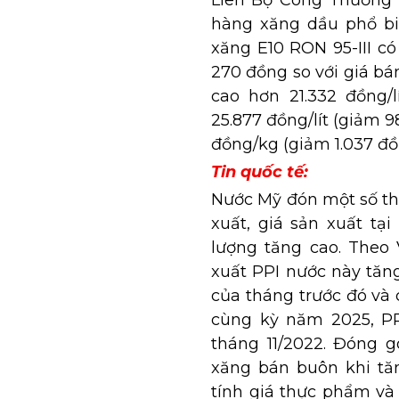
Liên Bộ Công Thương -
hàng xăng dầu phổ biế
xăng E10 RON 95-III có
270 đồng so với giá bá
cao hơn 21.332 đồng/lí
25.877 đồng/lít (giảm 9
đồng/kg (giảm 1.037 đồ
Tin quốc tế:
Nước Mỹ đón một số thô
xuất, giá sản xuất tạ
lượng tăng cao. Theo
xuất PPI nước này tăn
của tháng trước đó và 
cùng kỳ năm 2025, PPI
tháng 11/2022. Đóng 
xăng bán buôn khi tă
tính giá thực phẩm và