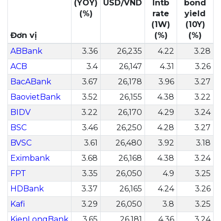
(YOY)
USD/VND
Intb
bond
(%)
rate
yield
(1W)
(10Y)
Đơn vị
(%)
(%)
ABBank
3.36
26,235
4.22
3.28
ACB
3.4
26,147
4.31
3.26
BacABank
3.67
26,178
3.96
3.27
BaovietBank
3.52
26,155
4.38
3.22
BIDV
3.22
26,170
4.29
3.24
BSC
3.46
26,250
4.28
3.27
BVSC
3.61
26,480
3.92
3.18
Eximbank
3.68
26,168
4.38
3.24
FPT
3.35
26,050
4.9
3.25
HDBank
3.37
26,165
4.24
3.26
Kafi
3.29
26,050
3.8
3.25
KienLongBank
3.65
26,181
4.36
3.24