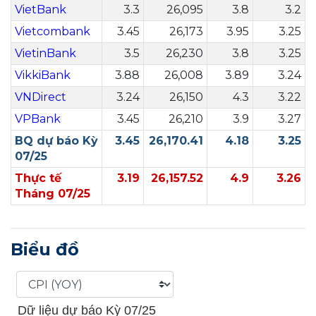
VietBank
3.3
26,095
3.8
3.2
Vietcombank
3.45
26,173
3.95
3.25
VietinBank
3.5
26,230
3.8
3.25
VikkiBank
3.88
26,008
3.89
3.24
VNDirect
3.24
26,150
4.3
3.22
VPBank
3.45
26,210
3.9
3.27
BQ dự báo Kỳ
3.45
26,170.41
4.18
3.25
07/25
Thực tế
3.19
26,157.52
4.9
3.26
Tháng 07/25
Biểu đồ
Dữ liệu dự báo Kỳ 07/25