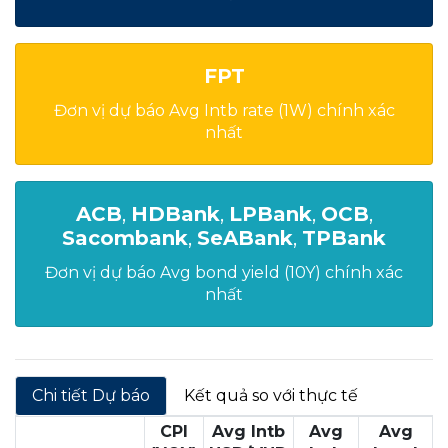
FPT
Đơn vị dự báo Avg Intb rate (1W) chính xác
nhất
ACB
,
HDBank
,
LPBank
,
OCB
,
Sacombank
,
SeABank
,
TPBank
Đơn vị dự báo Avg bond yield (10Y) chính xác
nhất
Chi tiết Dự báo
Kết quả so với thực tế
CPI
Avg Intb
Avg
Avg