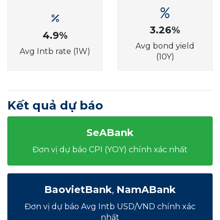
3.26%
4.9%
Avg bond yield
Avg Intb rate (1W)
(10Y)
Kết quả dự báo
SeABank
Đơn vị dự báo CPI (YOY) chính xác nhất
BaovietBank
,
NamABank
Đơn vị dự báo Avg Intb USD/VND chính xác
nhất