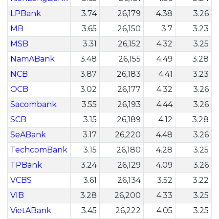
LPBank
3.74
26,179
4.38
3.26
MB
3.65
26,150
3.7
3.23
MSB
3.31
26,152
4.32
3.25
NamABank
3.48
26,155
4.49
3.28
NCB
3.87
26,183
4.41
3.23
OCB
3.02
26,177
4.32
3.26
Sacombank
3.55
26,193
4.44
3.26
SCB
3.15
26,189
4.12
3.28
SeABank
3.17
26,220
4.48
3.26
TechcomBank
3.15
26,180
4.28
3.25
TPBank
3.24
26,129
4.09
3.26
VCBS
3.61
26,134
3.52
3.22
VIB
3.28
26,200
4.33
3.25
VietABank
3.45
26,222
4.05
3.25