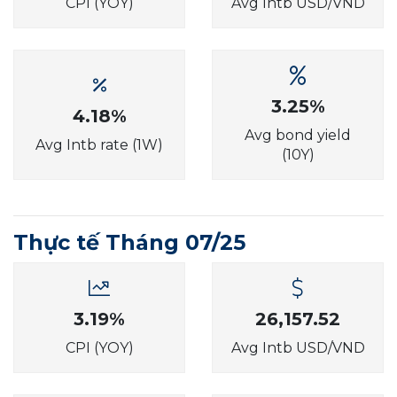
CPI (YOY)
Avg Intb USD/VND
3.25%
4.18%
Avg bond yield
Avg Intb rate (1W)
(10Y)
Thực tế Tháng 07/25
3.19%
26,157.52
CPI (YOY)
Avg Intb USD/VND